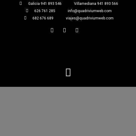
Galicia 941 893 546
Villamediana 941 893 566
626 761 285
info@quadriviumweb.com
682 676 689
viajes@quadriviumweb.com