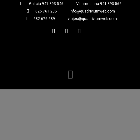
Galicia 941 893 546
Villamediana 941 893 566
626 761 285
info@quadriviumweb.com
682 676 689
viajes@quadriviumweb.com