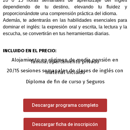
20 o 15 horas semanales de aprendizaje del inglés
dependiendo de tu destino, elevando tu fluidez y
proporcionándote una comprensión práctica del idioma.
Además, te adentrarás en las habilidades esenciales para
dominar el inglés: la expresión oral y escrita, la lectura y la
escucha, se convertirán en tus herramientas diarias.
INCLUIDO EN EL PRECIO:
Alojamiento en régimen de media pensión en
familia/apartamento privado
20/15 sesiones semanales de clases de inglés con
material incluido
Diploma de fin de curso y Seguros
Descargar programa completo
Descargar ficha de inscripicón