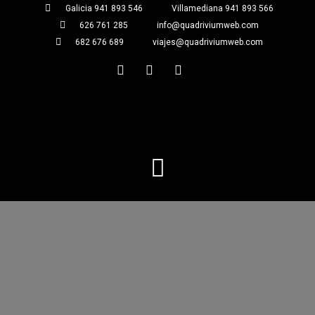
Galicia 941 893 546
Villamediana 941 893 566
626 761 285
info@quadriviumweb.com
682 676 689
viajes@quadriviumweb.com