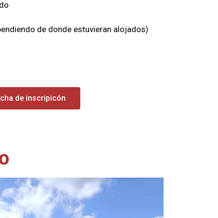
ido
ependiendo de donde estuvieran alojados)
icha de inscripicón
no