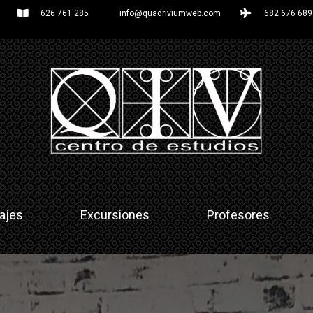
626 761 285
info@quadriviumweb.com
682 676 689
ajes
Excursiones
Profesores